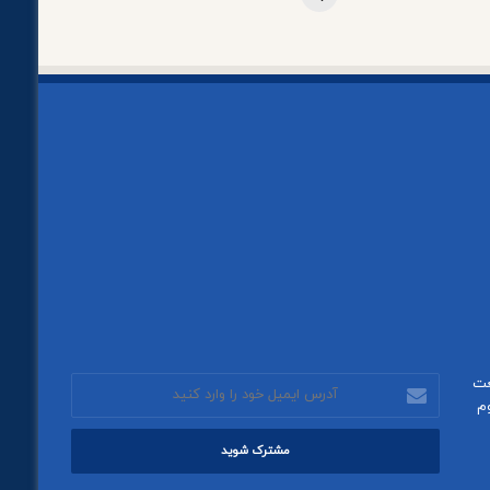
عت
آدرس
م
ایمیل
خود
را
وارد