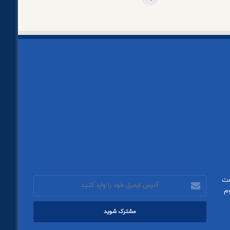
عت
آدرس
م
ایمیل
خود
را
وارد