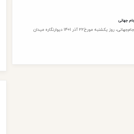
جام جهانی
به گزاش نهادایران؛ با فرا رسیدن موعد بازی‌های جام‌جهانی، روز یکشنبه مورخ22 آذر 1401 دیوارنگاره میدان