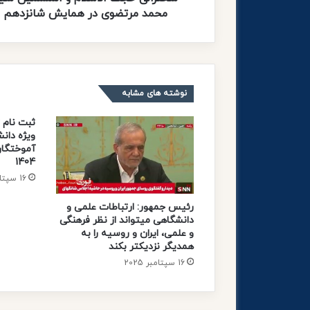
ا
محمد مرتضوی در همایش شانزدهم
ل
ا
س
ل
ا
نوشته های مشابه
م
و
ثبت نام 
ا
ویژه دان
ل
آموختگان
م
1404
س
16 سپتامبر 2025
ل
م
رئیس جمهور: ارتباطات علمی و
ی
دانشگاهی میتواند از نظر فرهنگی
ن
و علمی، ایران و روسیه را به
س
همدیگر نزدیکتر بکند
ی
16 سپتامبر 2025
د
م
ح