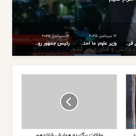
16 سپتامبر 2025
16 سپتامبر 2025
آغاز مرحله اول فراخوان جذب اعضای هیات علمی
وزیر علوم: ما احتیاج داریم که داوطلبان را در صورت امکان، به خارج از کشور اعزام کنیم
رئیس جمهور روسیه: تعداد انبوهی از دانشجویان ایرانی، روسیه را برای تحصیل انتخاب می کنند.
م
ق
ا
ل
ا
ت
ب
ر
گ
د
ز
مقالات برگزیده همایش شانزدهم