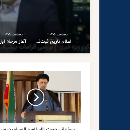
3 دسامبر 2025
3 دسامبر 2025
اعلام تاریخ ثبت‌نام و برگزاری آزمون كارشناسی ارشد ناپیوسته سال 1405
س
خ
ن
ر
ا
ن
ی
ح
ج
ت
سخنرانی حجت الاسلام و المسلمین سی