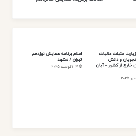
ی
د
ه
ه
م
ا
ی
ش
زیارت عتبات عالیات
اعلام برنامه همایش نوزدهم –
ش
شجویان و دانش
تهران / مشهد
ا
 خارج از کشور – آبان
13 آگوست 2025
ن
ز
د
ه
م