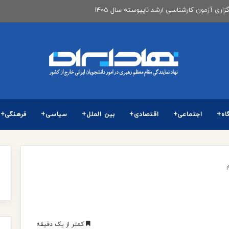
ن جذب اعضای هیات علمی
اه+
اجتماعی+
اقتصادی+
بین الملل+
سیاسی+
فرهنگی+
کمتر از یک دقیقه