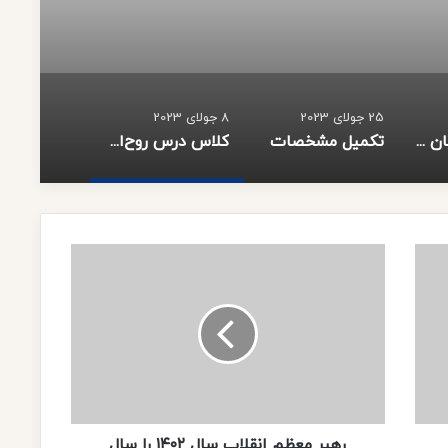
25 جولای 2023
8 جولای 2023
مسعود پزشکیان نهمین رئیس جمهور جمهوری اسلامی ایران شد
تکمیل مشخصات
کلاس درس روح‌الله / علــی (ع) امیر مظلوم
رهبر
معظم
انقلاب
سال
۱۴۰۲
را
سال
«مهار
تورم
و
رهبر معظم انقلاب سال ۱۴۰۲ را سال