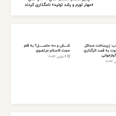
رشد
«مهار تورم و رشد تولید» نامگذاری کردند
تولید»
نامگذاری
کردند
لاب: زیرساخت مسائل
شـــش و ده؛ حاصــــــل؟ به قلم
اوت به قصد اثرگذاری
حجت الاسلام مرتضوی
وازخوانی
4 مارس 2023