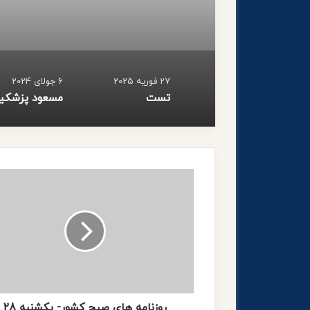
27 فوریه 2025
6 جولای 2024
تست
روزنامه
های
صبح
کشور-
یکشنبه
28
اسفند
روزنامه های صبح کشور- یکشنبه 28