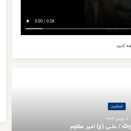
ه کنید.
Read Next
اسلایدر
8 جولای 2023
لله / علــی (ع) امیر مظلوم