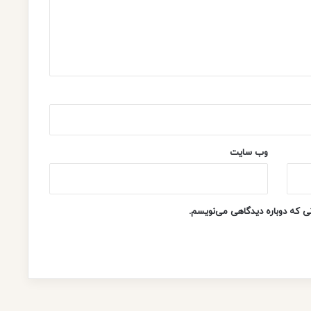
ف
ي
أ
م
ر
ي
ك
ا
ا
ل
وب‌ سایت
م
د
ا
ف
نی که دوباره دیدگاهی می‌نویسم.
ع
ي
ن
ع
ن
غ
زّ