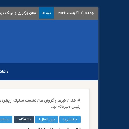
جمعه, 7 آگوست 2026
اعلام تاریخ ثبت‌نام و بر
تازه ها
دانشگ
خانه
/
خبرها و گزارش ها
/
نشست سالیانه رایزنان ع
رئیس دبیرخانه نهاد
اجتماعی+
بین الملل+
دانشگاه+
سیاس