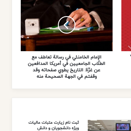
ا
ل
إ
م
ا
م
ا
ل
خ
ا
الإمام الخامنئي في رسالة تعاطف مع
م
الطلّاب الجامعيين في أمريكا المدافعين
ن
عن غزّة: التاريخ يطوي صفحاته وقد
ئ
وقفتم في الجهة الصحيحة منه
ي
ف
ي
ر
س
ا
ل
ثبت نام زیارت عتبات عالیات
ة
ویژه دانشجویان و دانش
ت