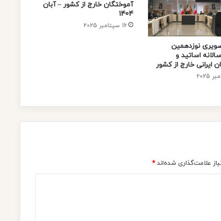
آموختگان خارج از کشور – آبان
ع
1404
ا
16 سپتامبر 2025
ط
ف
ویری نوزدهمین
م
لانه اساتید و
ع
 ایرانی خارج از کشور
ا
ل
ط
لّ
ا
ب
ا
ل
ج
از علامت‌گذاری شده‌اند
*
ا
م
ع
ي
ي
ن