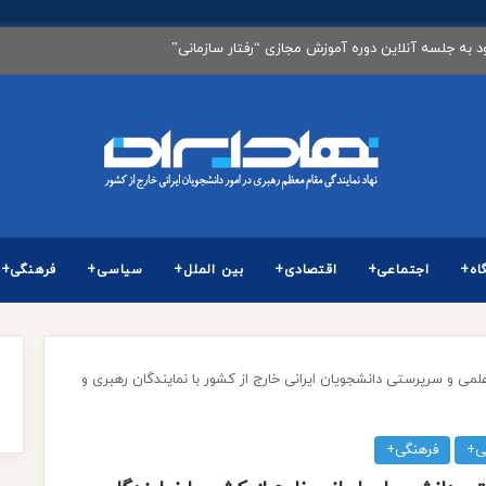
گزاری آزمون كارشناسی ارشد ناپیوسته سال 1405
اه+
اجتماعی+
اقتصادی+
بین الملل+
سیاسی+
فرهنگی+
لمی و سرپرستی دانشجویان ایرانی خارج از کشور با نمایندگان رهبری و
ی+
فرهنگی+