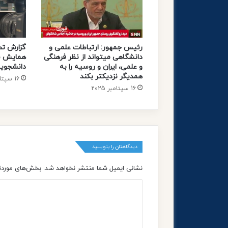
h
i
s
t
رئیس جمهور: ارتباطات علمی و
گزارش تص
o
دانشگاهی میتواند از نظر فرهنگی
همایش سا
r
و علمی، ایران و روسیه را به
دانشجویان
y
همدیگر نزدیکتر بکند
16 سپتامبر 2025
16 سپتامبر 2025
دیدگاهتان را بنویسید
نشانی ایمیل شما منتشر نخواهد شد.
بخش‌های موردنی
د
ی
د