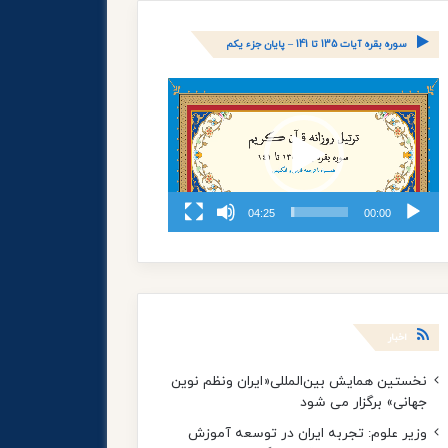
سوره بقره آیات 135 تا 141 – پایان جزء یکم
نمایشگر
ویدیو
04:25
00:00
اخبار
نخستین همایش بین‌المللی«ایران ونظم نوین
جهانی» برگزار می شود
وزیر علوم: تجربه ایران در توسعه آموزش