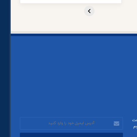
عت
آدرس
م
ایمیل
خود