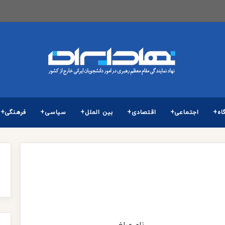
و برگزاری آزمون كارشناسی ارشد ناپیوسته سال 1405
اه+
اجتماعی+
اقتصادی+
بین الملل+
سیاسی+
فرهنگی+