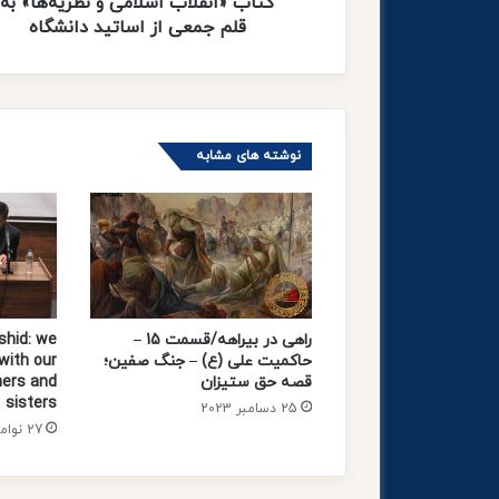
ا
کتاب «انقلاب اسلامی و نظریه‌ها» به
ب
قلم جمعی از اساتید دانشگاه
ا
س
ل
ا
م
نوشته های مشابه
ی
و
ن
ظ
ر
ی
ه‌
ه
راهی در بیراهه/قسمت 15 –
hid: we
ا
حاکمیت علی (ع) – جنگ صفین؛
 with our
»
قصه حق ستیزان
hers and
ب
sisters
25 دسامبر 2023
ه
27 نوامبر 2023
ق
ل
م