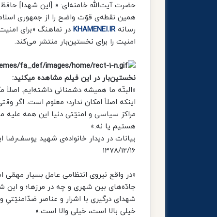
حضرت آیت‌الله خامنه‌ای: « [این شهدا] حافظ ا
همین نقطه‌ی قوّت واضح را از جمهوری اسلامی بگیرد؛
رسانه
KHAMENEI.IR
در نماهنگ «برای امنیت 
امنیت را برای نخستین‌بار منتشر می‌کند.
نخستین‌بار در این فیلم مشاهده میکنید:
«البتّه ما همیشه دشمنانى داشته‌ایم. اصلاً م
اینکه اصلاً امکان ندارد؛ معلوم است. اگر و
مراکز سیاسى و امنیّتى دنیا این همه علیه 
هستیم یا نه.»
بیانات در دیدار خانواده‌ی شهید یوسف‌رضا اب
۱۳۷۸/۱۲/۱۶
«در واقع نیروی انتظامی عامل بسیار مهمّی 
جادّه‌های بین شهری و چه در مرزها؛ و این شه
شهدای درگیری با اشرار و عناصر ضدّامنیّتیِ و
خیلی بالا است، خیلی والا است.»