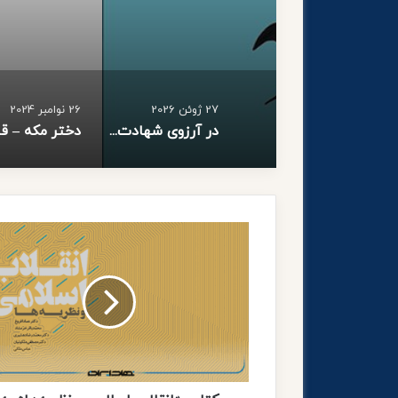
27 ژوئن 2026
26 نوامبر 2024
در آرزوی شهادت…
ک
ت
ا
ب
«
ا
ن
ق
ل