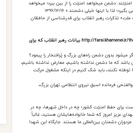
منیّتند. دشمن میخواهد امنیّت را از بین ببرد؛ میخواهد
 لذا با اینها خیلی دشمنند.» ۱۳۹۶/۱۲/۱۶
ملت» تذکرات رهبر انقلاب برای قدرشناسی از حافظان
بیانات رهبر انقلاب که برای
گر میشود بدون دشمن راه‌هاى بزرگ و پُرافتخار را پیمود؟
قتى باشد که ما دشمن نداشته باشیم، معارض نداشته باشیم،
ما توطئه نکنند، باید شک کنیم در اینکه مشغول حرکت
والفتحی فرمانده اسبق نیروی انتظامی تهران بزرگ،
است برای حفظ امنیّت کشور؛ چه در داخل شهرها، چه در
دای عزیز امروز که شما خانواده‌هایشان هستید، غالباً
 مزدوران دشمنان بین‌المللی ما هستند. جایگاه این شهدا