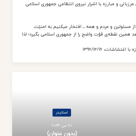
مرزبانی و مبارزه با اشرار نیروی انتظامی جمهوری اسلامی
 از مسئولین و مردم و همه ــ افتخار میکنیم به امنیّت.
هد همین نقطه‌ی قوّت واضح را از جمهوری اسلامی بگیرد؛ لذا
غتشاشات، ۱۳۹۶/۱۲/۱۶
Read Next
اسلایدر
20 می 2024
بدون عنوان)