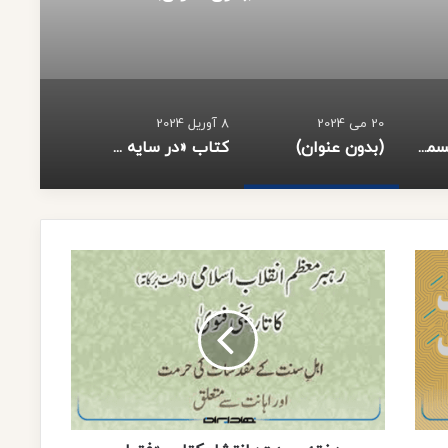
20 می 2024
8 آوریل 2024
دختر مکه – قسمت اول
(بدون عنوان)
کتاب «در سایه سار اخلاق» توسط انتشارات نهادایران منتشر شد.
ه
ف
ت
ه
و
ح
د
ت
؛