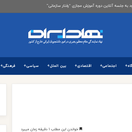
گزاری آزمون كارشناسی ارشد ناپیوسته سال 1405
اه+
اجتماعی+
اقتصادی+
بین الملل+
سیاسی+
فرهنگی+
خواندن این مطلب 1 دقیقه زمان میبرد