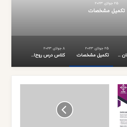
25 جولای 2023
میل مشخصات
25 جولای 2023
8 جولای 2023
مسعود پزشکیان نهمین رئیس جمهور جمهوری اسلامی ایران شد
تکمیل مشخصات
کلاس درس روح‌الله / علــی (ع) امیر مظلوم
ر
و
ز
ن
ا
م
ه