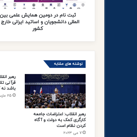
ر
د
و
ثبت نام در دومین همایش علمی بین
م
المللی دانشجویان و اساتید ایرانی خارج ا
ی
کشور
ن
ه
م
ا
ی
نوشته های مشابه
ش
ع
رهبر انق
ل
قرآنی تل
م
باشد نه آ
ی
25 مارس 2023
ب
ی
ن
رهبر انقلاب: اعتراضات جامعه
ا
کارگری کمک به دولت و آگاه
ل
کردن نظام است
م
7 می 2023
ل