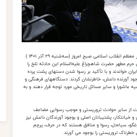
به گزارش گروه سیاسی خبرگزاری فارس، رهبر معظم انقلاب اسلامی صبح امروز (سه‌شنبه ۲۹ آذر ۱۴۰۱ )
 حرم مطهر حضرت شاهچراغ علیه‌السلام این حادثه تلخ را
ایران خواندند و با تأکید بر رسوا شدن دستهای پشت پرده
وجود آورنده داعش، خاطرنشان کردند: دستگاههای فرهنگی و
ه عاشورا و سایر مسائل تاریخی مورد توجه قرار دهند و به
فاوت از سایر حوادث تروریستی و موجب رسوایی مضاعف
 و خیانتکار، پشتیبانان اصلی و بوجود آورندگان داعش نیز
غگو، سیاه‌دل، رسوا و منافق هستند که در حرف، پرچم
ی خطرناک تروریستی را بوجود می آورند.