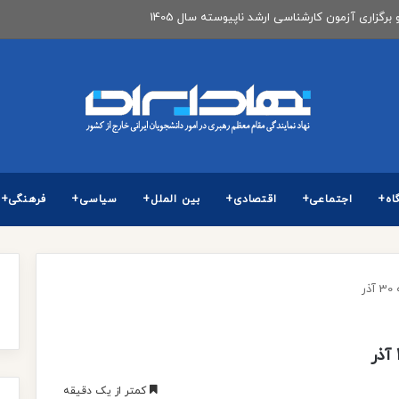
 برگزاری آزمون كارشناسی ارشد ناپیوسته سال 1405
اه+
اجتماعی+
اقتصادی+
بین الملل+
سیاسی+
فرهنگی+
ر
کمتر از یک دقیقه