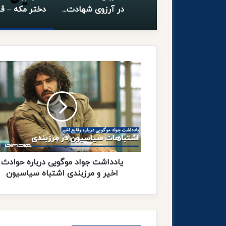
در آرزوی شهادت…
ی
ا
د
د
ا
ش
ت
ج
و
ا
یادداشت جواد موگویی درباره حوادث
د
اخیر و مرزبندی اشتباه سیاسیون
م
و
گ
و
ی