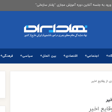
 برگزاری آزمون كارشناسی ارشد ناپیوسته سال 1405
اه+
اجتماعی+
اقتصادی+
بین الملل+
سیاسی+
فرهنگی+
از وقایع اخیر
یر
ایع اخیر