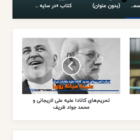
دختر مکه – قسمت اول
(بدون عنوان)
کتاب «در سایه سار اخلاق» توسط انتشارات نهادایران منتشر شد.
ت
ح
ر
ی
م‌
ه
ا
ی
ک
ا
تحریم‌های کانادا علیه علی لاریجانی و
ن
محمد جواد ظریف
ا
د
ا
ع
ل